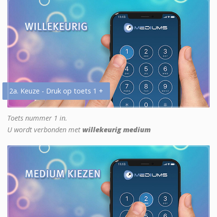
2a. Keuze - Druk op toets 1 +
Toets nummer 1 in.
U wordt verbonden met
willekeurig medium