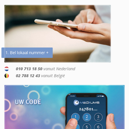
1. Bel lokaal nummer +
010 713 18 50
vanuit Nederland
02 788 12 43
vanuit België