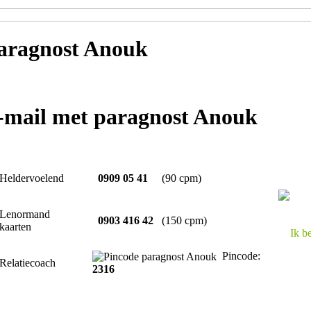
aragnost Anouk
e-mail met paragnost Anouk
Heldervoelend
0909 05 41
(90 cpm)
Lenormand
0903 416 42
(150 cpm)
kaarten
Ik b
Pincode:
Relatiecoach
2316