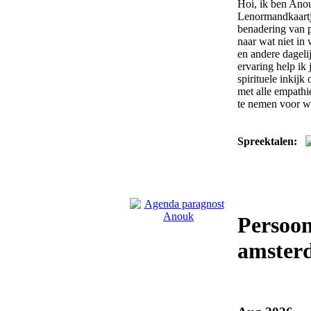
Hoi, ik ben Anou
Lenormandkaartje
benadering van p
naar wat niet in
en andere dagelij
ervaring help ik 
spirituele inkij
met alle empathi
te nemen voor wa
Spreektalen:
Persoon
amster