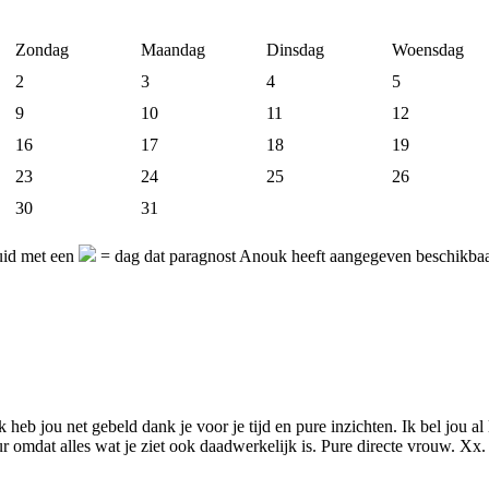
Zondag
Maandag
Dinsdag
Woensdag
2
3
4
5
9
10
11
12
16
17
18
19
23
24
25
26
30
31
uid met een
= dag dat paragnost Anouk heeft aangegeven beschikbaar
 heb jou net gebeld dank je voor je tijd en pure inzichten. Ik bel jou al 
ur omdat alles wat je ziet ook daadwerkelijk is. Pure directe vrouw. Xx.