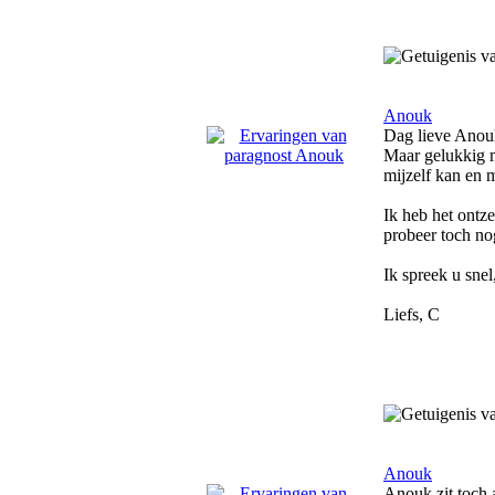
Anouk
Dag lieve Anouk
Maar gelukkig m
mijzelf kan en 
Ik heb het ontz
probeer toch no
Ik spreek u snel
Liefs, C
Anouk
Anouk zit toch a