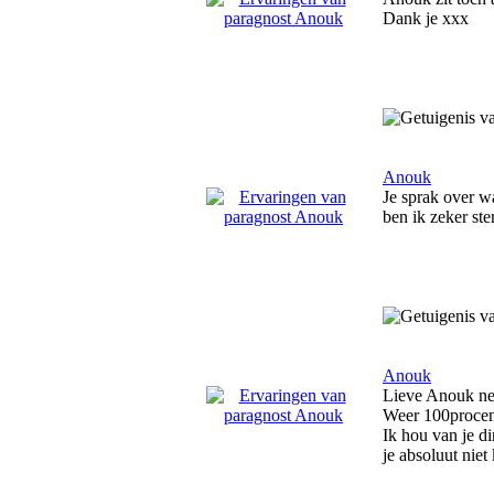
Dank je xxx
Anouk
Je sprak over wa
ben ik zeker ste
Anouk
Lieve Anouk ne
Weer 100procent 
Ik hou van je di
je absoluut nie