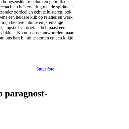
een hoogsensitief medium en gebruik de
iecoach en heb ervaring met de spirituele
onder oordeel en echt te luisteren, ook
vens een heldere kijk op relaties en werk
 mijn heldere intuïtie en jarenlange
, angst of verdriet. ik heb naast een
alle vlakken. No nonsense antwoorden maar
ons hart bij uit te storten en een kijkje
Stuur foto
p paragnost-