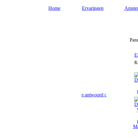
Home
Ervaringen
Amste
Paragnost-amsterdam.nl
Para
E
K
 Amsterdam paranormaal advies en antwoord op uw levensvragen. Toek
Ma