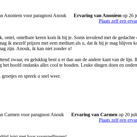
Ervaring van Anoniem
op 26 j
Plaats zelf een erva
, ontel, ontelbare keren kom ik bij je. Soms invulend met de gedachte 
ag ik mezelf prijzen met eem medium als u, dat ik bij je mag blijven k
mag zijn. Anouk, ik kan niet zonder u!
ettend zwaar, en gelukkig bent u er dan aan de andere kant van de lijn.
g het hoofd ondanks alles cool te houden. Leuke dingen doen en onde
, groetjes en spreek u snel weer.
Ervaring van Carmen
op 20 jul
Plaats zelf een erva
ltijd juist met haar voorspellingen!