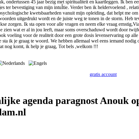
k, ondertussen 45 jaar bezig met spiritualiteit en kaartleggen. Ik ben 
s ter bevestiging van mijn intuÎtie. Verder ben ik heldervoelend , relat
sychologische kwetsbaarheden vanuit mijn opleiding, dat helpt me om z
 woorden uitgedrukt wordt en de juiste weg te tonen in de storm. Heb te
kse zorgen. Ik sta open voor alle vragen en neem elke vraag ernstig,Via
je zien wat er al in jou leeft, maar soms overschaduwd wordt door twijfel
k ook voeling voor de realiteit door een grote dosis levenservaring op 
e sta ik je graag te woord. We hebben allemaal wel eens iemand nodig om 
t nog komt, ik help je graag, Tot bels ,welkom !!!
gratis account
lijke agenda paragnost Anouk o
dam.nl