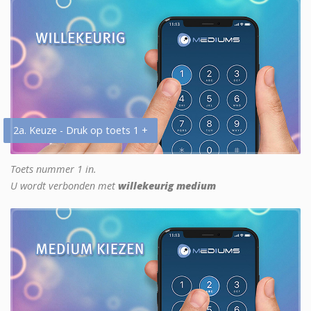
2a. Keuze - Druk op toets 1 +
Toets nummer 1 in.
U wordt verbonden met
willekeurig medium