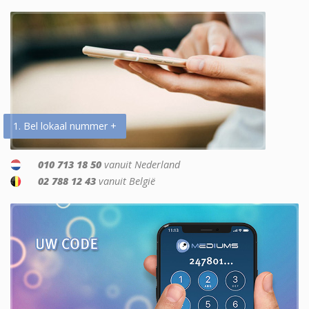
1. Bel lokaal nummer +
010 713 18 50
vanuit Nederland
02 788 12 43
vanuit België