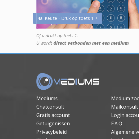
4a. Keuze - Druk op toets 1 +
Of u drukt op toets 1.
U wordt
direct verbonden met een medium
Mediums
Medium zo
Chatconsult
Mailconsult
Gratis account
Login accou
Getuigenissen
F.A.Q
Privacybeleid
Algemene v