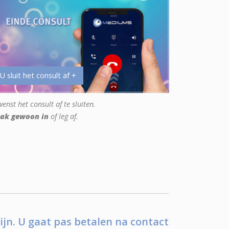
 U sluit het consult af +
enst het consult af te sluiten.
ak gewoon in
of leg af.
ijn. U gaat pas betalen na contact