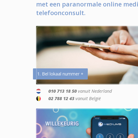
met een paranormale online medi
telefoonconsult.
1. Bel lokaal nummer +
010 713 18 50
vanuit Nederland
02 788 12 43
vanuit België