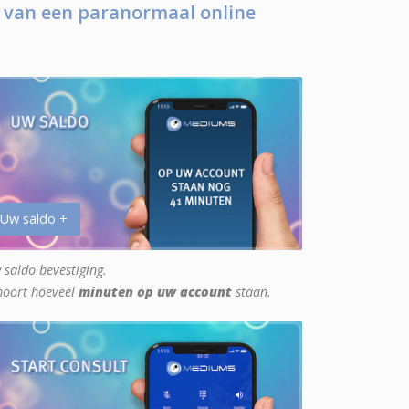
 van een paranormaal online
 Uw saldo +
 saldo bevestiging.
hoort hoeveel
minuten op uw account
staan.