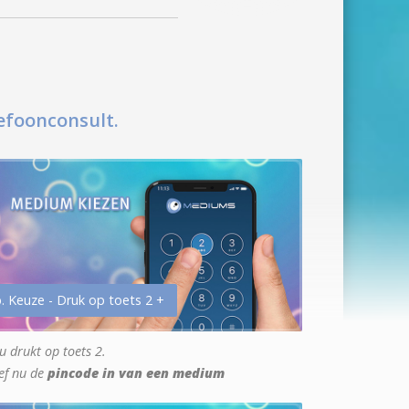
efoonconsult.
. Keuze - Druk op toets 2 +
u drukt op toets 2.
ef nu de
pincode in van een medium