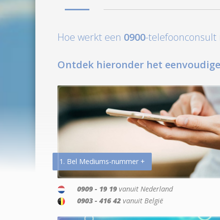
Hoe werkt een
0900
-telefoonconsul
Ontdek hieronder het eenvoudige
1. Bel Mediums-nummer +
0909 - 19 19
vanuit Nederland
0903 - 416 42
vanuit België