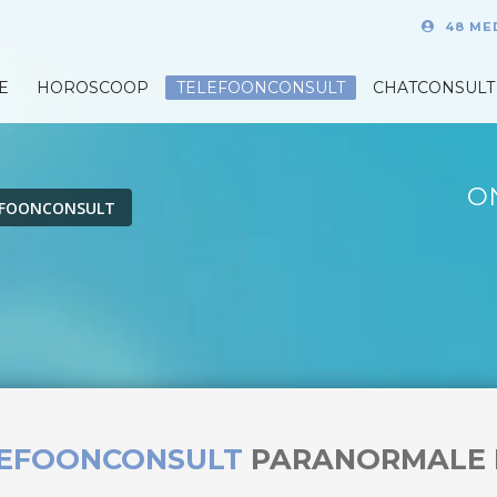
48 ME
E
HOROSCOOP
TELEFOONCONSULT
CHATCONSULT
O
EFOONCONSULT
LEFOONCONSULT
PARANORMALE 