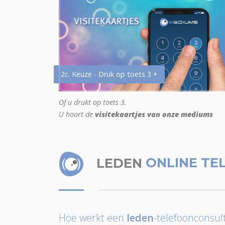
2c. Keuze - Druk op toets 3 +
Of u drukt op toets 3.
U hoort de
visitekaartjes van onze mediums
LEDEN
ONLINE TE
Hoe werkt een
leden
-telefoonconsult