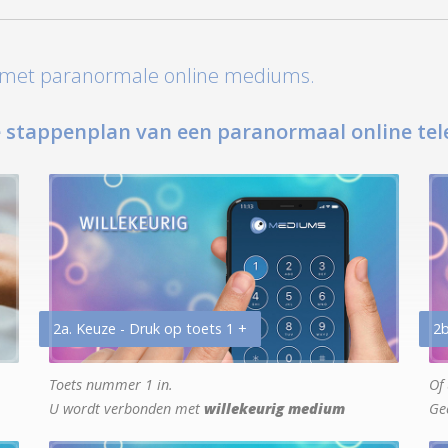
t met paranormale online mediums.
 stappenplan van een paranormaal online tel
2a. Keuze - Druk op toets 1 +
2b
Toets nummer 1 in.
Of 
U wordt verbonden met
willekeurig medium
Ge