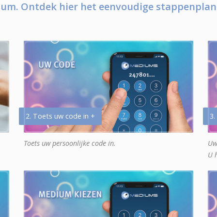
um. Ontdek hier het eenvoudige stappenplan
2. Toets uw code in +
3.
Toets uw persoonlijke code in.
Uw
U 