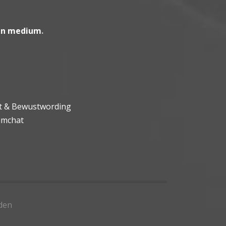
en medium
.
ht & Bewustwording
umchat
den