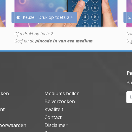
4b. Keuze - Druk op toets 2 +
5.
Of u drukt op toets 2.
Uw
Geef nu de
pincode in van een medium
U 
P
Pa
eken
Mediums bellen
Uw
Belverzoeken
nt
Kwaliteit
Contact
oorwaarden
Disclaimer