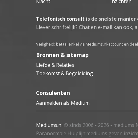
Klacht
Inzichten
Telefonisch consult
is de snelste manier
Liever schriftelijk? Chat en e-mail kan ook, al
Veiligheid: betaal enkel via Mediums.nl-account en de
Bronnen & sitemap
Liefde & Relaties
Toekomst & Begeleiding
Consulenten
Aanmelden als Medium
Mediums.nl
© sinds 2006 - 2026
- mediums N
Paranormale Hulplijn:mediums geven inzich