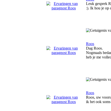
Leuk gesprek Ro
:). Ik hou je op
Roos
Dag Roos.
Nogmaals bedank
heb je me volled
Roos
Roos, uw voorsp
ik het ook soms