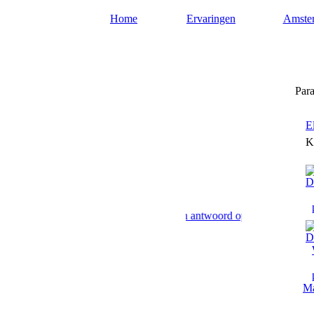
Home
Ervaringen
Amste
Paragnost-amsterdam.nl
Para
E
K
 Amsterdam paranormaal advies en antwoord op uw levensvragen. Toek
Ma