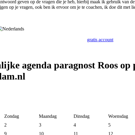
antwoord geven op de vragen die je heb, hierbij maak ik gebruik van d
ijgen op je vragen, ook ben ik ervoor om je te coachen, ik doe dit met lief
gratis account
lijke agenda paragnost Roos op 
dam.nl
Zondag
Maandag
Dinsdag
Woensdag
2
3
4
5
9
10
11
12