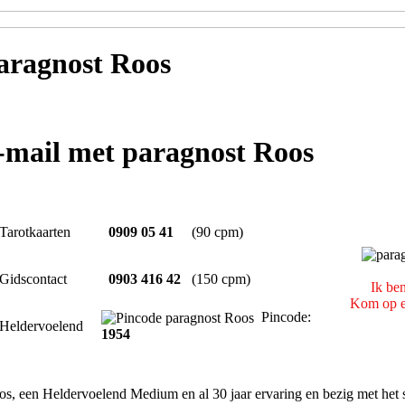
aragnost Roos
e-mail met paragnost Roos
Tarotkaarten
0909 05 41
(90 cpm)
Gidscontact
0903 416 42
(150 cpm)
Ik be
Kom op ee
Pincode:
Heldervoelend
1954
s, een Heldervoelend Medium en al 30 jaar ervaring en bezig met het s