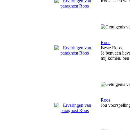
Roos is een war
Roos
Beste Roos,
Je bent een lie
mij komen, ben 
Roos
Jou voorspellin