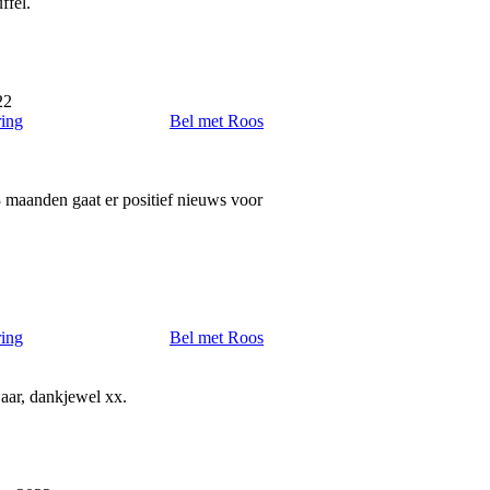
ffel.
22
ring
Bel met Roos
3 maanden gaat er positief nieuws voor
ring
Bel met Roos
aar, dankjewel xx.