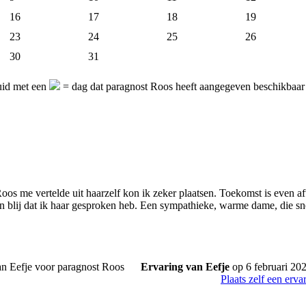
16
17
18
19
23
24
25
26
30
31
uid met een
= dag dat paragnost Roos heeft aangegeven beschikbaar 
oos me vertelde uit haarzelf kon ik zeker plaatsen. Toekomst is even a
n blij dat ik haar gesproken heb. Een sympathieke, warme dame, die snel
Ervaring van Eefje
op 6 februari 20
Plaats zelf een erva