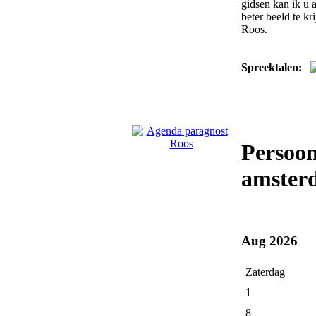
gidsen kan ik u 
beter beeld te kr
Roos.
Spreektalen:
Persoon
amster
Aug 2026
Zaterdag
1
8