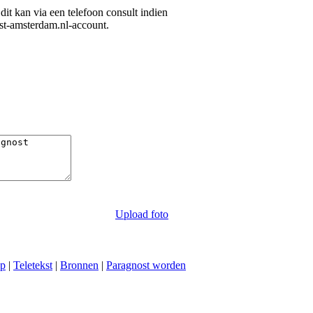
 dit kan via een telefoon consult indien
ost-amsterdam.nl-account.
Upload foto
ap
|
Teletekst
|
Bronnen
|
Paragnost worden