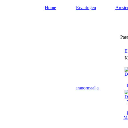
Home
Ervaringen
Amste
Paragnost-amsterdam.nl
Para
E
K
ier geven paragnosten uit Amsterdam paranormaal advies en antwoord
Ma