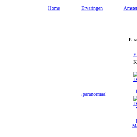
Home
Ervaringen
Amste
Paragnost-amsterdam.nl
Para
E
K
Hier geven paragnosten uit Amsterdam paranormaal advies en antwoo
Ma