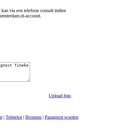
it kan via een telefoon consult indien
-amsterdam.nl-account.
Upload foto
ap
|
Teletekst
|
Bronnen
|
Paragnost worden