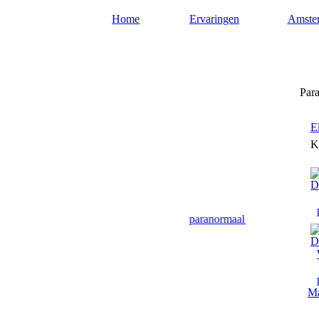
Home
Ervaringen
Amste
Paragnost-amsterdam.nl
Para
E
K
Hier geven paragnosten uit Amsterdam paranormaal advies en antwoor
Ma