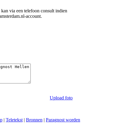
it kan via een telefoon consult indien
-amsterdam.nl-account.
Upload foto
ap
|
Teletekst
|
Bronnen
|
Paragnost worden