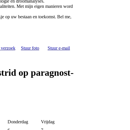
rologie en droomanalyses.
aliteiten. Met mijn eigen manieren word
jkje op uw bestaan en toekomst. Bel me,
s verzoek
Stuur foto
Stuur e-mail
trid op paragnost-
Donderdag
Vrijdag