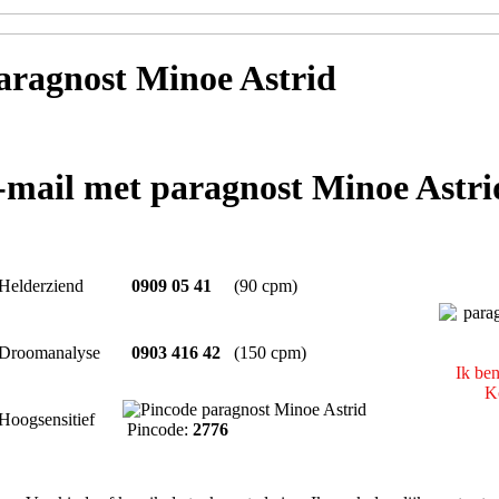
ragnost Minoe Astrid
e-mail met paragnost Minoe Astri
Helderziend
0909 05 41
(90 cpm)
Droomanalyse
0903 416 42
(150 cpm)
Ik ben
Ko
Hoogsensitief
Pincode:
2776