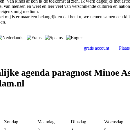
en. Van kinds af kon ik de toekomst al zien. Ik werk dagelijks met ast
l van mensen en weet en leer veel van verschillende culturen en nation
n eigenzinnig medium.
et mij is er maar één belangrijk en dat bent u, we nemen samen een ki
oen.
gratis account
Plaat
lijke agenda paragnost Minoe As
dam.nl
Zondag
Maandag
Dinsdag
Woensdag