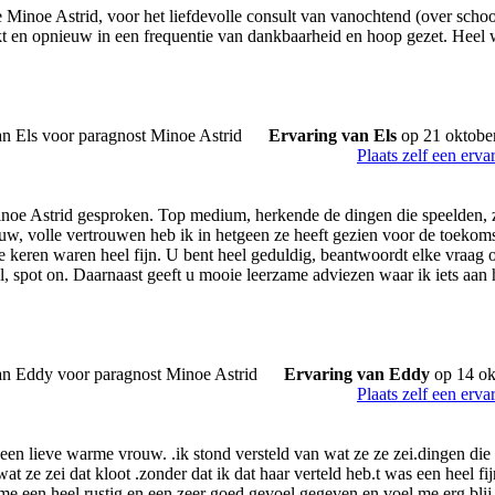
 Minoe Astrid, voor het liefdevolle consult van vanochtend (over scho
kt en opnieuw in een frequentie van dankbaarheid en hoop gezet. Heel
Ervaring van Els
op 21 oktobe
Plaats zelf een erva
oe Astrid gesproken. Top medium, herkende de dingen die speelden, z
ouw, volle vertrouwen heb ik in hetgeen ze heeft gezien voor de toekom
 keren waren heel fijn. U bent heel geduldig, beantwoordt elke vraag oo
l, spot on. Daarnaast geeft u mooie leerzame adviezen waar ik iets aan
Ervaring van Eddy
op 14 ok
Plaats zelf een erva
een lieve warme vrouw. .ik stond versteld van wat ze ze zei.dingen die i
wat ze zei dat kloot .zonder dat ik dat haar verteld heb.t was een heel 
 me een heel rustig en een zeer goed gevoel gegeven.en voel me erg blij