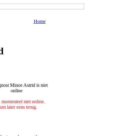
Home
d
 momenteel niet online.
m later eens terug.