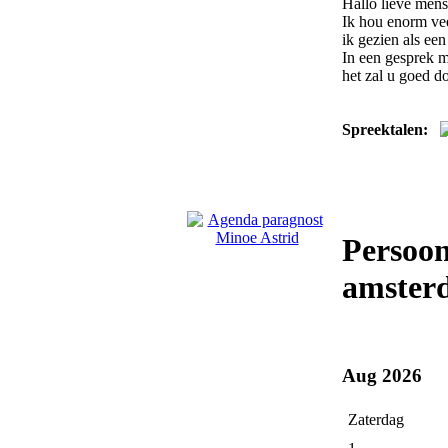
Hallo lieve mens
Ik hou enorm vee
ik gezien als ee
In een gesprek m
het zal u goed d
Spreektalen:
Persoon
amster
Aug 2026
Zaterdag