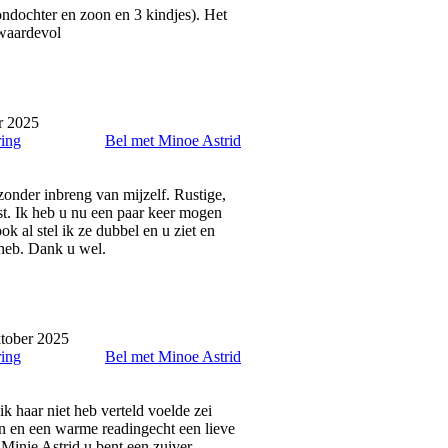
ondochter en zoon en 3 kindjes). Het
 waardevol
r 2025
ring
Bel met Minoe Astrid
onder inbreng van mijzelf. Rustige,
st. Ik heb u nu een paar keer mogen
k al stel ik ze dubbel en u ziet en
 heb. Dank u wel.
tober 2025
ring
Bel met Minoe Astrid
k haar niet heb verteld voelde zei
fijn en een warme readingecht een lieve
.Minie Astrid u bent een zuiver