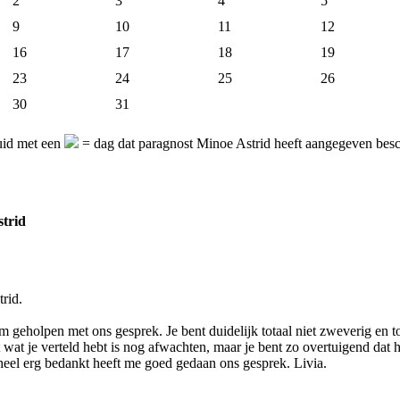
2
3
4
5
9
10
11
12
16
17
18
19
23
24
25
26
30
31
uid met een
= dag dat paragnost Minoe Astrid heeft aangegeven besch
trid
rid.
 geholpen met ons gesprek. Je bent duidelijk totaal niet zweverig en to
 wat je verteld hebt is nog afwachten, maar je bent zo overtuigend dat h
eel erg bedankt heeft me goed gedaan ons gesprek. Livia.