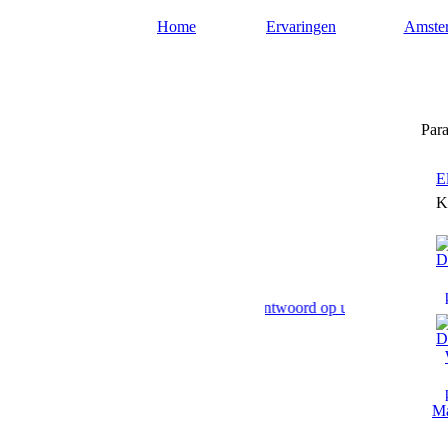
Home
Ervaringen
Amste
Paragnost-amsterdam.nl
Para
E
K
sterdam paranormaal advies en antwoord op uw levensvragen. Toekoms
Ma