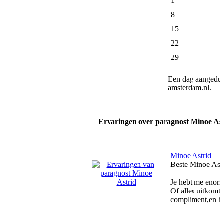
1
8
15
22
29
Een dag aanged
amsterdam.nl.
Ervaringen over paragnost Minoe As
Minoe Astrid
Beste Minoe Ast
Je hebt me enorm
Of alles uitkomt
compliment,en h