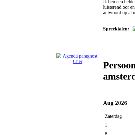
Ik ben een helde
luisterend oor e
antwoord op al u
Spreektalen:
Persoon
amster
Aug 2026
Zaterdag
1
8