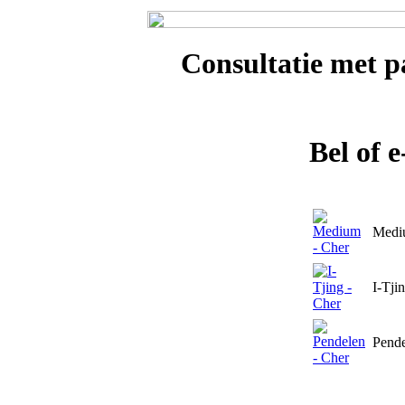
Consultatie met
p
Bel of 
Medi
I-Tji
Pend