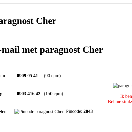
aragnost Cher
e-mail met paragnost Cher
um
0909 05 41
(90 cpm)
ng
0903 416 42
(150 cpm)
Ik ben
Bel me strak
Pincode:
2843
elen