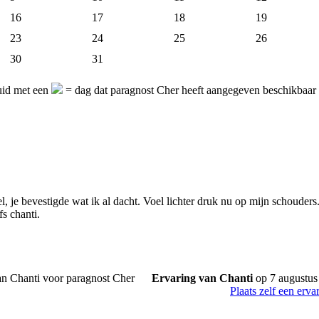
16
17
18
19
23
24
25
26
30
31
uid met een
= dag dat paragnost Cher heeft aangegeven beschikbaar t
, je bevestigde wat ik al dacht. Voel lichter druk nu op mijn schouders
fs chanti.
Ervaring van Chanti
op 7 augustus
Plaats zelf een erva