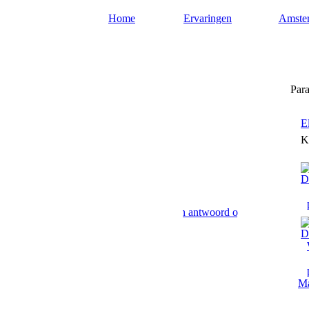
Home
Ervaringen
Amste
Paragnost-amsterdam.nl
Para
E
K
Amsterdam paranormaal advies en antwoord op uw levensvragen. Toek
Ma