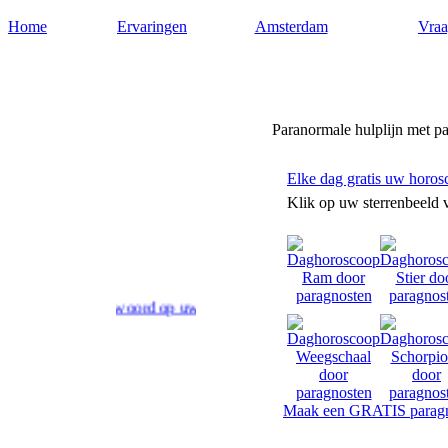
Home
Ervaringen
Amsterdam
Vraa
Paragnost-amsterdam.nl
Paranormale hulplijn met p
Elke dag gratis uw horos
Klik op uw sterrenbeeld 
 advies en antwoord op uw levensvragen. Toekomstvoorspellingen doo
Maak een GRATIS paragn